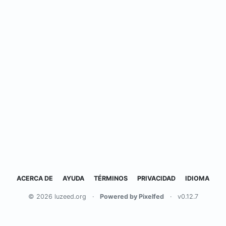
ACERCA DE
AYUDA
TÉRMINOS
PRIVACIDAD
IDIOMA
© 2026 luzeed.org
·
Powered by Pixelfed
·
v0.12.7