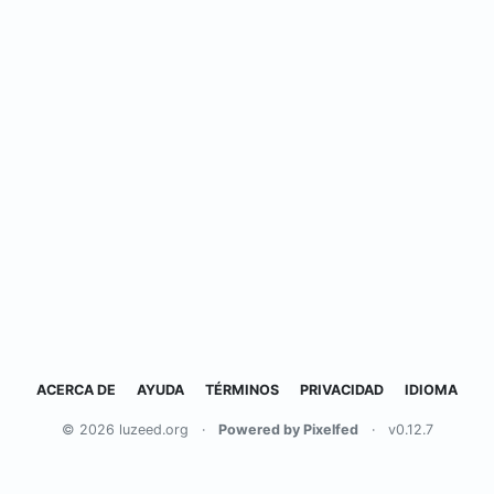
ACERCA DE
AYUDA
TÉRMINOS
PRIVACIDAD
IDIOMA
© 2026 luzeed.org
·
Powered by Pixelfed
·
v0.12.7